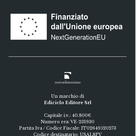
al calore umano. Piccole grandi storie di
emergenza quotidiana, fatte di emozioni e
adrenalina, di coraggio e paura, di
solidarietà data e ricevuta. Contributi di
Giuseppe Romano e Magdalena Wolinska-
Riedi. Postfazione di Margherita Gobbi e
Antonio Loperfido.
Un marchio di
Ediciclo Editore Srl
Capitale i.v.: 40.800€
Numero rea: VE-231930
Partita Iva / Codice Fiscale: IT02649520273
Codice destinatario: USAL8PV