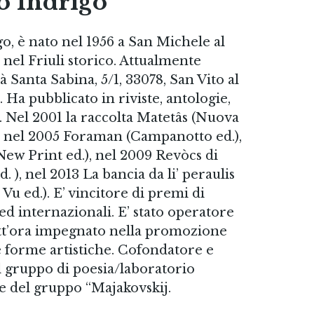
o Indrigo
o, è nato nel 1956 a San Michele al
 nel Friuli storico. Attualmente
tà Santa Sabina, 5/1, 33078, San Vito al
Ha pubblicato in riviste, antologie,
si. Nel 2001 la raccolta Matetâs (Nuova
, nel 2005 Foraman (Campanotto ed.),
New Print ed.), nel 2009 Revòcs di
. ), nel 2013 La bancia da li’ peraulis
Vu ed.). E’ vincitore di premi di
ed internazionali. E’ stato operatore
utt’ora impegnato nella promozione
te forme artistiche. Cofondatore e
 gruppo di poesia/laboratorio
te del gruppo “Majakovskij.