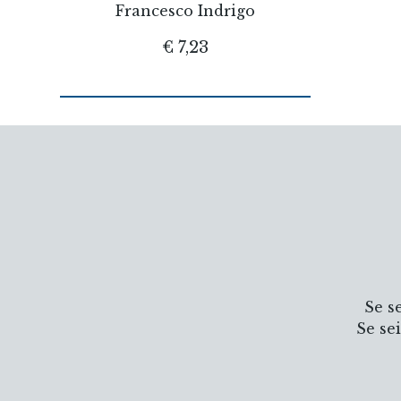
Francesco Indrigo
€ 7,23
Se s
Se se