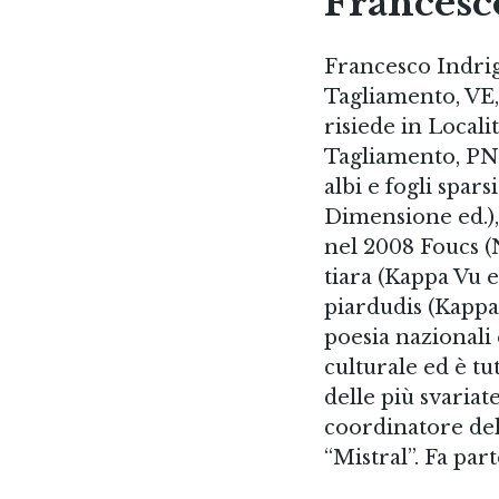
Francesc
Francesco Indrig
Tagliamento, VE,
risiede in Locali
Tagliamento, PN. 
albi e fogli spar
Dimensione ed.)
nel 2008 Foucs (
tiara (Kappa Vu ed
piardudis (Kappa 
poesia nazionali 
culturale ed è t
delle più svaria
coordinatore del
“Mistral”. Fa par