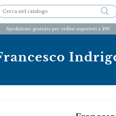
Spedizione gratuita per ordini superiori a 29€
Francesco Indrig