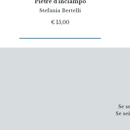
Pietre d'inciampo
Stefania Bertelli
€ 15,00
Se s
Se se