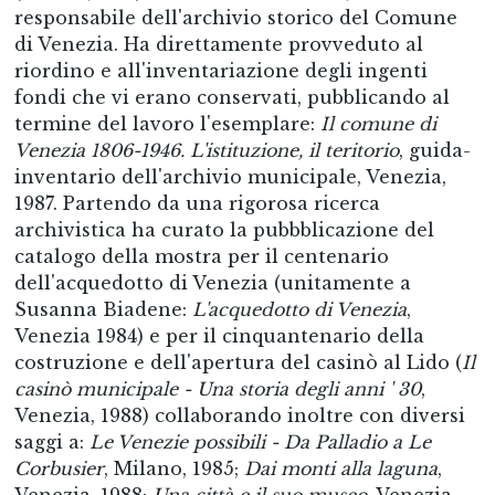
responsabile dell'archivio storico del Comune
di Venezia. Ha direttamente provveduto al
riordino e all'inventariazione degli ingenti
fondi che vi erano conservati, pubblicando al
termine del lavoro l'esemplare:
Il comune di
Venezia 1806-1946. L'istituzione, il teritorio
, guida-
inventario dell'archivio municipale, Venezia,
1987. Partendo da una rigorosa ricerca
archivistica ha curato la pubbblicazione del
catalogo della mostra per il centenario
dell'acquedotto di Venezia (unitamente a
Susanna Biadene:
L'acquedotto di Venezia
,
Venezia 1984) e per il cinquantenario della
costruzione e dell'apertura del casinò al Lido (
Il
casinò municipale - Una storia degli anni ' 30
,
Venezia, 1988) collaborando inoltre con diversi
saggi a:
Le Venezie possibili - Da Palladio a Le
Corbusier
, Milano, 1985;
Dai monti alla laguna
,
Venezia, 1988;
Una città e il suo museo
, Venezia,