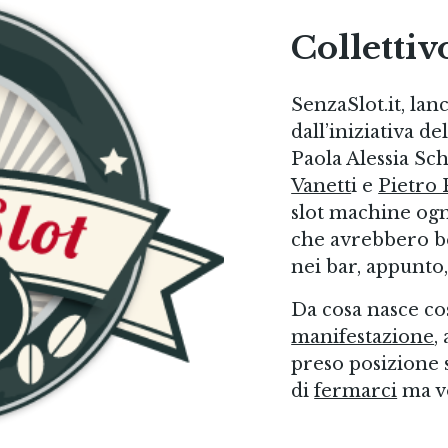
Collettiv
SenzaSlot.it, lan
dall’iniziativa de
Paola Alessia Sc
Vanett
i e
Pietro 
slot machine ogni
che avrebbero be
nei bar, appunto,
Da cosa nasce co
manifestazione
,
preso posizione
di
fermarci
ma v