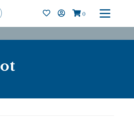
0
lot