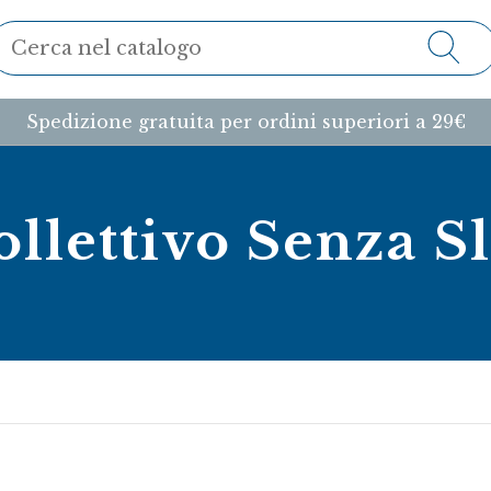
Spedizione gratuita per ordini superiori a 29€
Collettivo Senza S