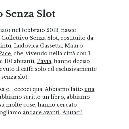
o Senza Slot
ciato nel febbraio 2013, nasce
l
Collettivo Senza Slot
, costituito da
hintu, Ludovica Cassetta,
Mauro
Pace
, che, vivendo nella città con 1
 110 abitanti,
Pavia
, hanno deciso
vuto il caffè solo ed esclusivamente
 senza slot.
sa e… eccoci qua. Abbiamo fatto
una
 abbiamo scritto
un libro
, abbiamo
 su
molte cose
, hanno cercato
ogliamo
andare avanti
.
Aiutaci!