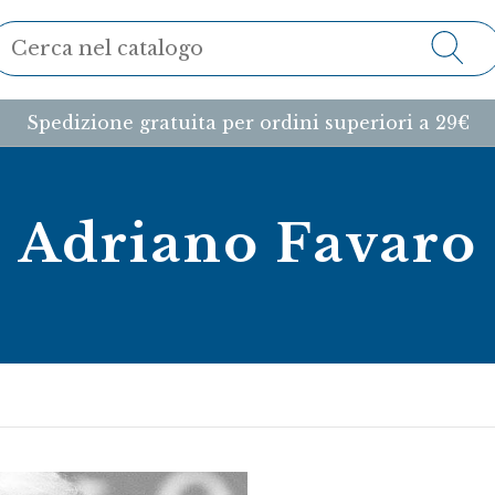
Spedizione gratuita per ordini superiori a 29€
Adriano Favaro