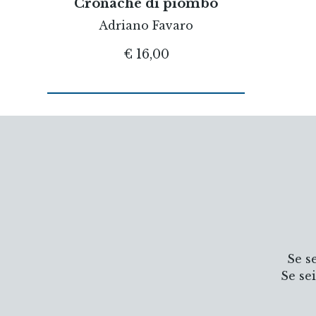
Cronache di piombo
Adriano Favaro
€ 16,00
Se s
Se se