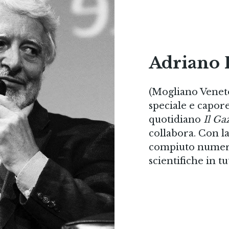
Adriano 
(Mogliano Veneto,
speciale e capor
quotidiano
Il Ga
collabora. Con l
compiuto numero
scientifiche in t