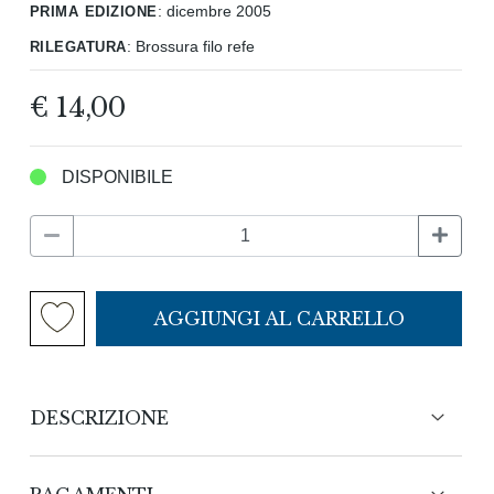
prima edizione
:
dicembre 2005
rilegatura
:
Brossura filo refe
€ 14,00
DISPONIBILE
AGGIUNGI AL CARRELLO
DESCRIZIONE
88653, un marchio che resterà per sempre,