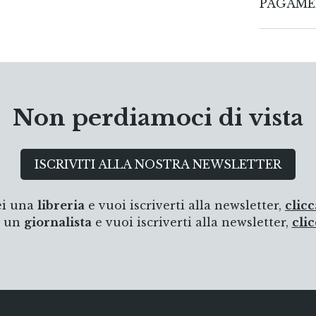
PAGAME
non pos
libere, 
CARTE DI 
le depo
l'umanit
accettar
bombard
Non perdiamoci di vista
mesi dal
PAYPAL
riprova 
dell'Occ
ISCRIVITI ALLA NOSTRA NEWSLETTER
Sarajevo
Possibilità d
tempo co
superiori a 3
politica
ei una
libreria
e vuoi iscriverti alla newsletter,
clicc
BONIFICO 
portatri
i un
giornalista
e vuoi iscriverti alla newsletter,
clic
odio, m
dell'int
giustifi
umanitar
conosci