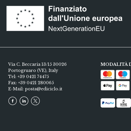
Il dibat
storia 
non filt
balcanic
Via C. Beccaria 13/15 30026
MODALITÀ 
Portogruaro (VE), Italy
Tel:
+39 0421 74475
Fax: +39 0421 280065
E-Mail:
posta@ediciclo.it