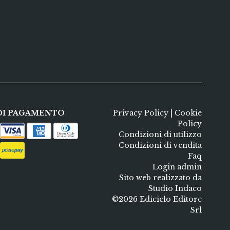
tito aperto da questo seminario di
contemporanea propone notizie,
rate e poco conosciute, sulla crisi
a.
DI PAGAMENTO
Privacy Policy
|
Cookie
Policy
Condizioni di utilizzo
Condizioni di vendita
Faq
Login admin
Sito web realizzato da
Studio Indaco
©2026 Ediciclo Editore
Srl