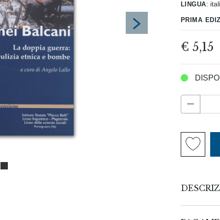
lingua
:
ita
prima edi
€ 5,15
DISPO
DESCRIZ
Le nefa