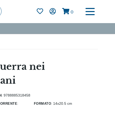
0
uerra nei
cani
n
: 9788885318458
corrente
formato
:
:
14x20.5 cm