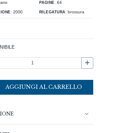
pagine
liano
:
64
zione
rilegatura
:
2000
:
brossura
NIBILE
AGGIUNGI AL CARRELLO
IONE
ndezze del regime di Milosevic