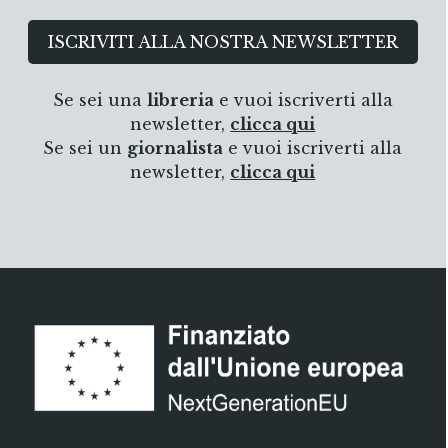
proposta di un itinerario didattico tra
alcune testimonianze artistiche del
ISCRIVITI ALLA NOSTRA NEWSLETTER
Veneto Orientale
Possibilità di pagamento in 3 rate senza interessi per ordini
superiori a 30 €
Se sei una
libreria
e vuoi iscriverti alla
BONIFICO BANCARIO
newsletter,
clicca qui
Se sei un
giornalista
e vuoi iscriverti alla
newsletter,
clicca qui