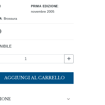
prima edizione
8
:
novembre 2005
a
:
Brossura
0
NIBILE
AGGIUNGI AL CARRELLO
IONE