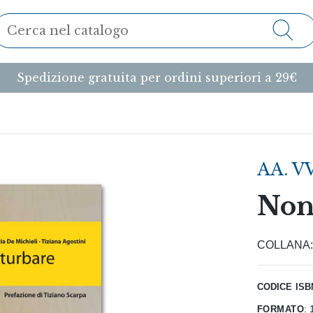
Spedizione gratuita per ordini superiori a 29€
AA. VV
Non
COLLANA
codice isb
formato
: