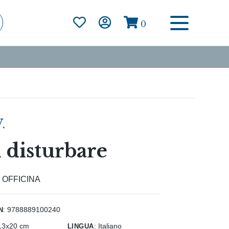
0
.
 disturbare
:
OFFICINA
n
: 9788889100240
lingua
13x20 cm
:
Italiano