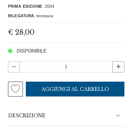
prima edizione
:
2004
rilegatura
:
brossura
€ 28,00
DISPONIBILE
AGGIUNGI AL CARRELLO
DESCRIZIONE
Che cosa ci sarà mai da raccontare di