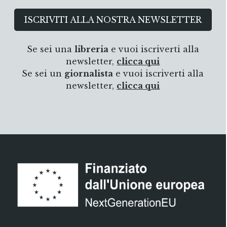
Dieci anni di storia locale raccontati da
ISCRIVITI ALLA NOSTRA NEWSLETTER
un protagonista diretto che ne
ricostruisce le fasi essenziali rasmettendo
fatti ed emozioni, con un contributo di
Se sei una
libreria
e vuoi iscriverti alla
riflessioni maturate nel tempo e con forti
newsletter,
clicca qui
richiami al presente.
Se sei un
giornalista
e vuoi iscriverti alla
newsletter,
clicca qui