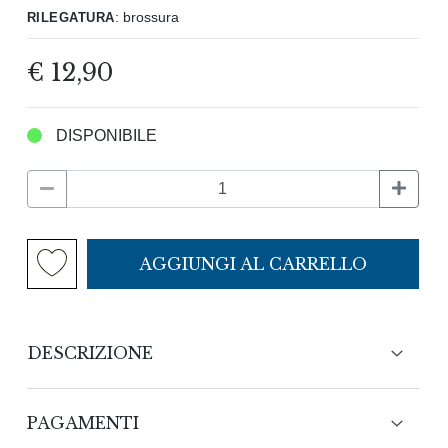
rilegatura
:
brossura
€ 12,90
DISPONIBILE
AGGIUNGI AL CARRELLO
DESCRIZIONE
Problematiche del lavoro e conflitti sociali
PAGAMENTI
negli anni '60: le profonde trasformazioni