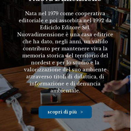
Nata nel 1979 come cooperativa
editoriale e poi assorbita nel 1992 da
Ediciclo Editore Srl,
Nuovadimensione è una casa editrice
che ha dato, negli anni, un valido
contributo per mantenere viva la
memoria storica del territorio del
nordest e per lo studio e la
valorizzazione del suo ambiente
attraverso titoli di didattica, di
informazione e di denuncia
ambientale.
scopri di più >