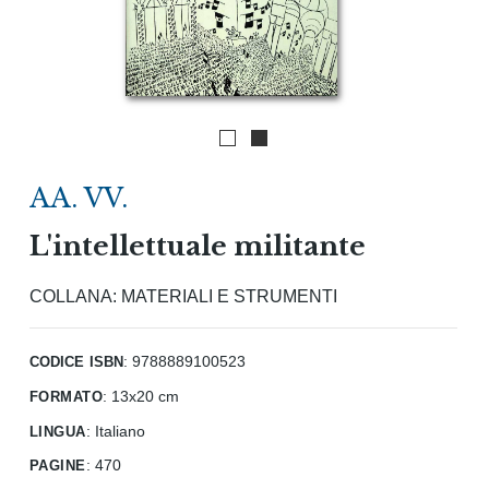
AA. VV.
L'intellettuale militante
COLLANA:
MATERIALI E STRUMENTI
codice isbn
: 9788889100523
formato
:
13x20 cm
lingua
:
Italiano
pagine
:
470