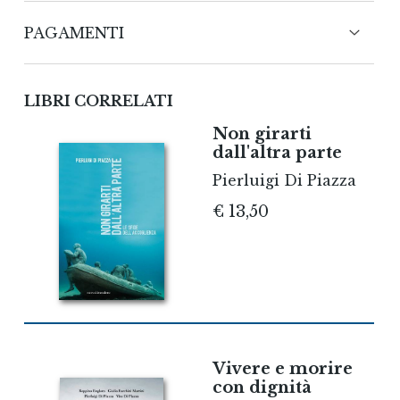
Il dolore provoca e interroga da sempre
PAGAMENTI
l’essere umano. Interessa dimensioni
intime, le relazioni, il corpo, l’anima, la
CARTE DI CREDITO
psiche, la medicina, nei suoi diversi
LIBRI CORRELATI
aspetti, l’etica, la politica, l’economia, la
legislazione, la spiritualità. Il fine è di
Non girarti
ridurre il più possibile il dolore, di
dall'altra parte
favorire la serenità nelle persone perché
PAYPAL
Pierluigi Di Piazza
la vita sia la più umana possibile. Due
€ 13,50
medici e un prete propongono una
riflessione sui diversi aspetti, attingendo
Possibilità di pagamento in 3 rate senza interessi per ordini
superiori a 30 €
alle loro esperienze e competenze. In
calce al libro, un approfondimento in
BONIFICO BANCARIO
presa diretta durante e dopo l’esperienza
del lockdown dovuto all’emergenza del
Coronavirus, offre uno spaccato quanto
mai attuale del tema.
Vivere e morire
con dignità